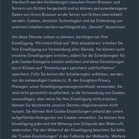
Hierdurch werden Verbindungen zwischen Ihrem Browser und
Servern von Dritten hergestellt und es können personenbezogene
Daten von Ihrem Browser an die Server von Dritten übermittelt
Wir beraten Sie gerne
werden. Cookies, ähnliche Technologien und die Einbindung von
externen Inhalten werden nachfolgend als „Dienste“ bezeichnet.
Hier finden Sie die passenden Ansprechpartnerinnen
Um diese Dienste nutzen zu können, benötigen wir Ihre
und Ansprechpartner.
Einwilligung. Mit einem Klick auf "Alle akzeptieren" erteilen Sie
Ihre Einwilligung zur Verwendung aller Dienste. Sie können auch
einzelne Einwilligungen erteilen, indem Sie die Schieberegler für
Zur Teamübersicht
jede Cookie-Kategorie einzeln anklicken und diese Einstellungen
durch Klicken auf "Einstellungen speichern und fortfahren"
speichern. Falls Sie keinen der Schieberegler anklicken, werden
nur die notwendigen Cookies (z. B. der Ensighten Privacy
Manager, unser Einwilligungsmanagementtool) verwendet. Sie
sind nicht gesetzlich verpflichtet, in die Verwendung von Cookies
einzuwilligen, aber wenn Sie Ihre Einwilligung nicht erteilen,
können Sie bestimmte unserer Dienste möglicherweise nicht
nutzen. Sie können Ihre Cookie-Einstellungen anhand der unten
Serviceberater kontaktieren
aufgeführten Kategorien von Cookies verwalten. Sie können Ihre
Einwilligung jederzeit mit Wirkung zum Zeitpunkt des Widerrufs
widerrufen. Für den Widerruf der Einwilligung beachten Sie bitte
die "Cookie-Einstellungen" in der Fußzeile der Webseite. Weitere