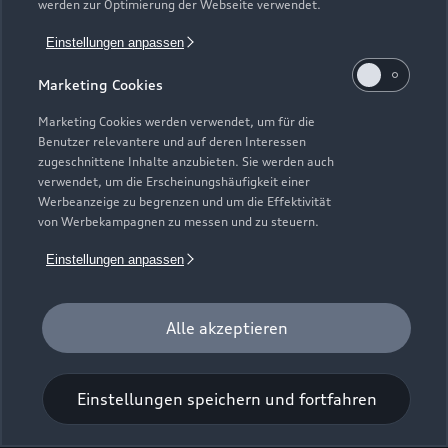
werden zur Optimierung der Webseite verwendet.
Riedweg 6
Einstellungen anpassen
88339 Bad Waldsee
Marketing Cookies
07524 977990
Marketing Cookies werden verwendet, um für die
Benutzer relevantere und auf deren Interessen
info@auto-fimpel.de
zugeschnittene Inhalte anzubieten. Sie werden auch
verwendet, um die Erscheinungshäufigkeit einer
Werbeanzeige zu begrenzen und um die Effektivität
Kontaktdaten herunterladen
von Werbekampagnen zu messen und zu steuern.
Einstellungen anpassen
Öffnungszeiten
Alle akzeptieren
Service
Geschlossen
,
öffnet am
Montag 07:30
Einstellungen speichern und fortfahren